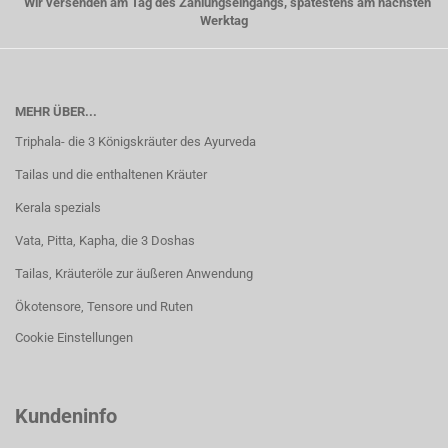
Wir versenden am Tag des Zahlungseingangs, spätestens am nächsten
Werktag
MEHR ÜBER...
Triphala- die 3 Königskräuter des Ayurveda
Tailas und die enthaltenen Kräuter
Kerala spezials
Vata, Pitta, Kapha, die 3 Doshas
Tailas, Kräuteröle zur äußeren Anwendung
Ökotensore, Tensore und Ruten
Cookie Einstellungen
Kundeninfo