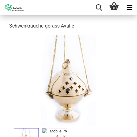
Schwenkräuchergefäss Avallé