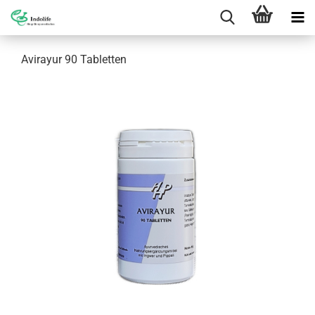
Avirayur 90 Tabletten