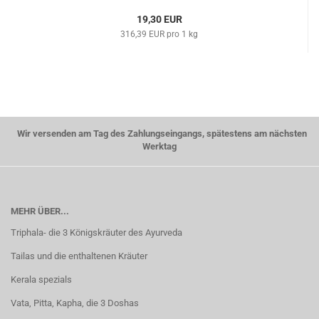
19,30 EUR
316,39 EUR pro 1 kg
Wir versenden am Tag des Zahlungseingangs, spätestens am nächsten
Werktag
MEHR ÜBER...
Triphala- die 3 Königskräuter des Ayurveda
Tailas und die enthaltenen Kräuter
Kerala spezials
Vata, Pitta, Kapha, die 3 Doshas